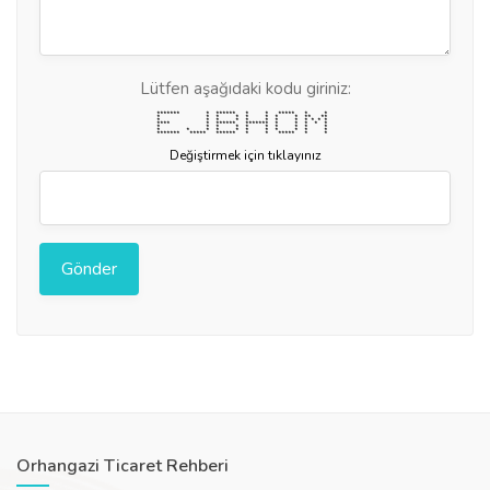
Lütfen aşağıdaki kodu giriniz:
******* * ****** * * ***** * *
* * * * * * * * ** **
* * * * * * * * * * * *
**** * ****** ******* * * * * *
* * * * * * * * * *
* * * * * * * * * * *
******* ***** ****** * * ***** * *
Değiştirmek için tıklayınız
Orhangazi Ticaret Rehberi