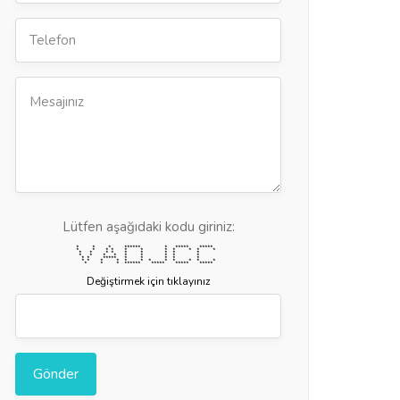
Lütfen aşağıdaki kodu giriniz:
* * * ****** * ***** *****
* * * * * * * * * * *
* * * * * * * * *
* * * * * * * * *
* * ***** * * * * *
* * * * * * * * * * * *
* * * ****** ***** ***** *****
Değiştirmek için tıklayınız