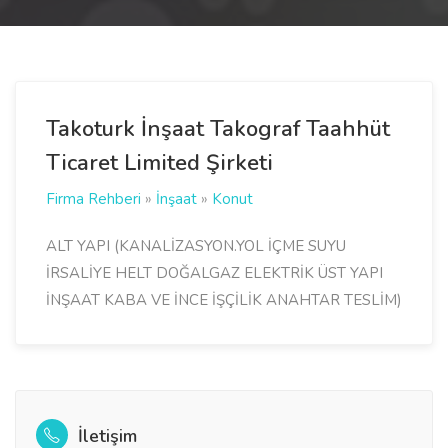
Takoturk İnşaat Takograf Taahhüt
Ticaret Limited Şirketi
Firma Rehberi
»
İnşaat
»
Konut
ALT YAPI (KANALİZASYON.YOL İÇME SUYU
İRSALİYE HELT DOĞALGAZ ELEKTRİK ÜST YAPI
İNŞAAT KABA VE İNCE İŞÇİLİK ANAHTAR TESLİM)
İletişim