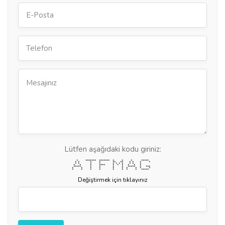
Lütfen aşağıdaki kodu giriniz:
* ******* ******* * * * *****
* * * * ** ** * * * *
* * * * * * * * * * *
* * * **** * * * * * *
***** * * * * ***** * ***
* * * * * * * * * *
* * * * * * * * *****
Değiştirmek için tıklayınız