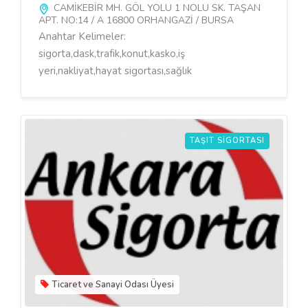
CAMİKEBİR MH. GÖL YOLU 1 NOLU SK. TAŞAN
APT. NO:14 / A 16800 ORHANGAZİ / BURSA
Anahtar Kelimeler:
sigorta,dask,trafik,konut,kasko,iş
yeri,nakliyat,hayat sigortası,sağlık
TAŞIT SIGORTASI
Ticaret ve Sanayi Odası Üyesi