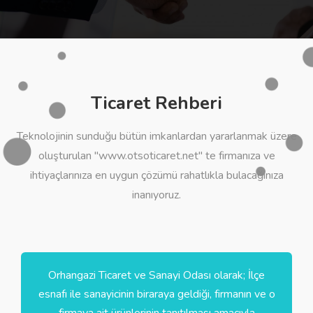
Ticaret Rehberi
Teknolojinin sunduğu bütün imkanlardan yararlanmak üzere
oluşturulan "www.otsoticaret.net" te firmanıza ve
ihtiyaçlarınıza en uygun çözümü rahatlıkla bulacağınıza
inanıyoruz.
Orhangazi Ticaret ve Sanayi Odası olarak; İlçe
esnafı ile sanayicinin biraraya geldiği, firmanın ve o
firmaya ait ürünlerinin tanıtılması amacıyla