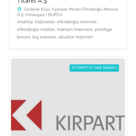
Ticaret A.Ş
Gedelek Köyü Açmalar Mevkii Efendioğlu Mermer
A.Ş Orhangazi / BURSA
Anahtar Kelimeler: efendioğlu mermer,
efendioglu marble, maroon marinace, prestige
brown, bej mermer, ekvator mermeri
OTOMOTIV YAN SANAYI